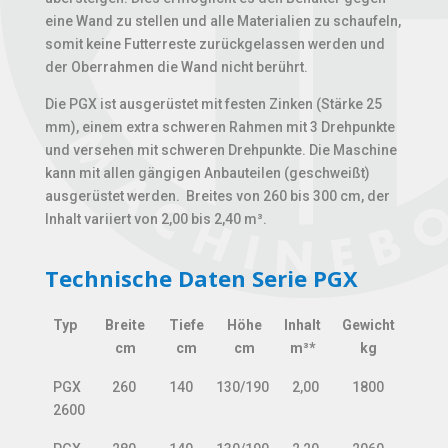
eine Wand zu stellen und alle Materialien zu schaufeln,
somit keine Futterreste zurückgelassen werden und
der Oberrahmen die Wand nicht berührt.
Die PGX ist ausgerüstet mit festen Zinken (Stärke 25
mm), einem extra schweren Rahmen mit 3 Drehpunkte
und versehen mit schweren Drehpunkte. Die Maschine
kann mit allen gängigen Anbauteilen (geschweißt)
ausgerüstet werden. Breites von 260 bis 300 cm, der
Inhalt variiert von 2,00 bis 2,40 m³.
Technische Daten Serie PGX
Typ
Breite
Tiefe
Höhe
Inhalt
Gewicht
cm
cm
cm
m³*
kg
Typ
Breite
Tiefe
Höhe
Inhalt
Gewicht
PGX
260
140
130/190
2,00
1800
cm
cm
cm
m³*
kg
2600