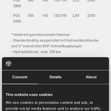
PGX
280
140
130/190
2,20
2060
2800
PGX
300
140
130/190
2,40
2300
3000
* Inhalt mit geschlossenem Rahmen
• Standardmäßig ausgerüstet mit Hydraulikschläuche
und ½” männlichen BSP-Schnellkupplungen
• Hydraulikdruck : max. 200 bar
Standardausführung Serie PGX
• Versteifungsprofil in Boden
Consent
Details
About
• Erhöhtes Rückenteil
• Verstärkte Rückwandunterbau
• Plattenstärke 10 mm (extra-fester Stahl)
This website uses cookies
• Verschleißfestes Hardox-Messer auf Rückseite
We use cookies to personalise content and ads, to
• Doppelte, verschleißfeste Messer aus 400 HB-Stahl
provide social media features and to analyse our traffic.
• Sicherheitsventil