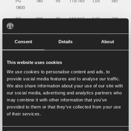
PG
180
95
115/165
1,05
565
1800
PG
200
95
115/165
1,15
605
2000
PG
220
95
115/165
1,25
695
Consent
Details
About
2200*
PG
240
95
115/165
1,35
735
2400*
This website uses cookies
We use cookies to personalise content and ads, to
* Deze modellen worden standaard geleverd
inclusief
provide social media features and to analyse our traffic.
drukbeveiligingsventiel
We also share information about your use of our site with
* Inhoud met tanden gesloten
our social media, advertising and analytics partners who
• Standaard uitgevoerd met hydrauliekslangen en
may combine it with other information that you’ve
male ½” BSP-koppelingen
provided to them or that they’ve collected from your use
• Hydraulische druk : max. 200 bar
of their services.
Standaarduitvoering serie PG