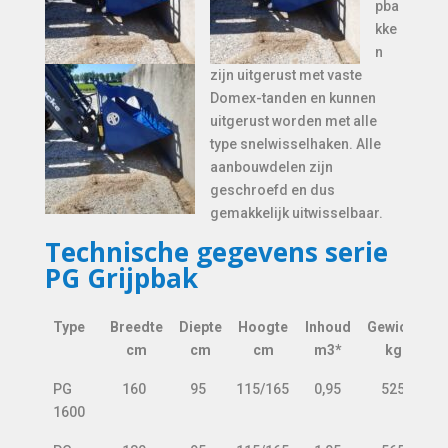
pba
kke
n
zijn uitgerust met vaste
Domex-tanden en kunnen
uitgerust worden met alle
type snelwisselhaken. Alle
aanbouwdelen zijn
geschroefd en dus
gemakkelijk uitwisselbaar.
Technische gegevens serie
PG Grijpbak
Type
Breedte
Diepte
Hoogte
Inhoud
Gewicht
cm
cm
cm
m3*
kg
Type
Breedte
Diepte
Hoogte
Inhoud
Gewicht
PG
160
95
115/165
0,95
525
cm
cm
cm
m3*
kg
1600