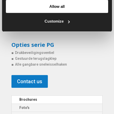
• Verhoogde achterkant
Allow all
• Slijtvast mes, hardheid 400 HB
• Vlakke bodem
Customize
• Plaatdikte 6-8 mm
• Schroefbare snelwisselhaken
Opties serie PG
■ Drukbeveiligingsventiel
■ Gestuurde terugslagklep
■ Alle gangbare snelwisselhaken
Contact us
Brochures
Foto's