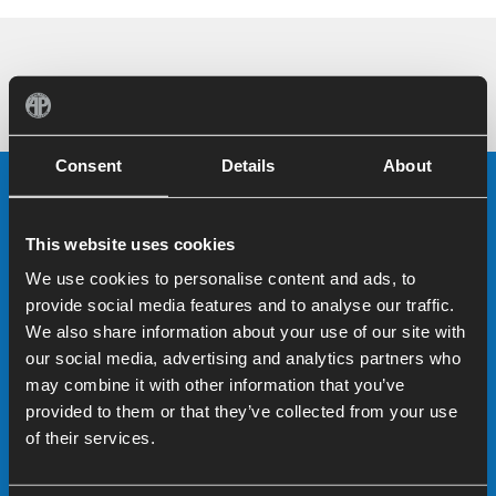
Consent
Details
About
KONTAKT
This website uses cookies
We use cookies to personalise content and ads, to
provide social media features and to analyse our traffic.
AP Machinebouw B.V.
We also share information about your use of our site with
Ambachtstraat 21
our social media, advertising and analytics partners who
8313 AV Rutten
may combine it with other information that you’ve
Niederlande
provided to them or that they’ve collected from your use
+31 – (0) 527 618 246
of their services.
info@apmb.nl