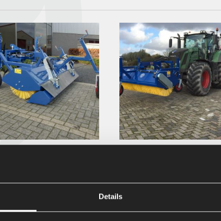
KEHRMASCHINEN – TYP VHG
AP KEHRMASCHINEN – TYP 
Details
aus Kunststoff