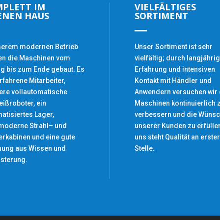
PLETT IM
VIELFÄLTIGES
ENEN HAUS
SORTIMENT
serem modernen Betrieb
Unser Sortiment ist sehr
en die Maschinen vom
vielfältig; durch langjähri
g bis zum Ende gebaut. Es
Erfahrung und intensiven
erfahrene Mitarbeiter,
Kontakt mit Händler und
re vollautomatische
Anwendern versuchen wir 
ißroboter, ein
Maschinen kontinuierlich 
atisiertes Lager,
verbessern und die Wüns
moderne Strahl– und
unserer Kunden zu erfüllen
erkabinen und eine gute
uns steht Qualität an erster
hung aus Wissen und
Stelle.
sterung.