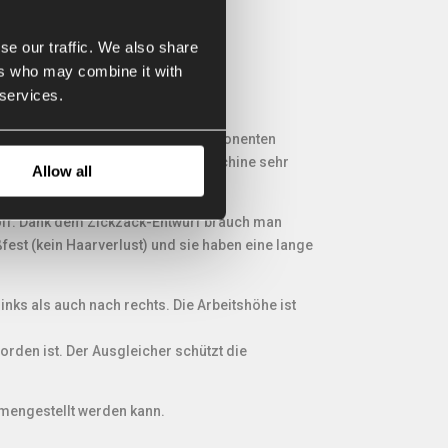
se our traffic. We also share
ers who may combine it with
 services.
ruktion gibt, mit hochwertigen Komponenten
nstruktion bedürfen die AP Kehrmaschine sehr
Allow all
off. Dank dem Zickzack-Entwurf brauch man
est (kein Haarverlust) und sie haben eine lange
nks als auch nach rechts. Die Arbeitshöhe ist
rden ist. Der Ausgleicher schützt die
engestellt werden kann.