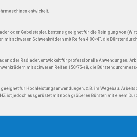
hrmaschinen entwickelt.
lader oder Gabelstapler, bestens geeignet für die Reinigung von (Wirt
hen mit schweren Schwenkrädern mit Reifen 4.00×4“, die Bürstendur
plader oder Radlader, entwickelt für professionelle Anwendungen. Arb
wenkrädern mit schweren Reifen 150/75-r8, die Bürstendurchmesse
d geeignet für Hochleistungsanwendungen, z.B. im Wegebau. Arbeitsb
 VHZ ist jedoch ausgerüstet mit noch größeren Bürsten mit einem D