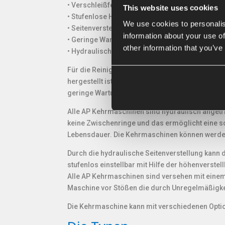
• Verschleißfeste Bürstenringe
This website uses cookies
• Stufenlose Höhenverstellung
We use cookies to personalis
• Seitenverstellung links und rechts
information about your use of
• Geringe Wartungskosten
other information that you’ve
• Hydraulisch angetrieben
Für die Reinigung von Wegen, Höfen, Ställe, Ha
hergestellt ist und, zu guter Letzt, weil es un
geringe Wartungskosten.
Alle AP Kehrmaschinen sind hydraulisch angetr
keine Zwischenringe und das ermöglicht eine sc
Lebensdauer. Die Kehrmaschinen können werden 
Durch die hydraulische Seitenverstellung kann 
stufenlos einstellbar mit Hilfe der höhenverstel
Alle AP Kehrmaschinen sind versehen mit einem 
Maschine vor Stößen die durch Unregelmäßigkei
Die Kehrmaschine kann mit verschiedenen Opt