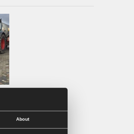
VHZ
About