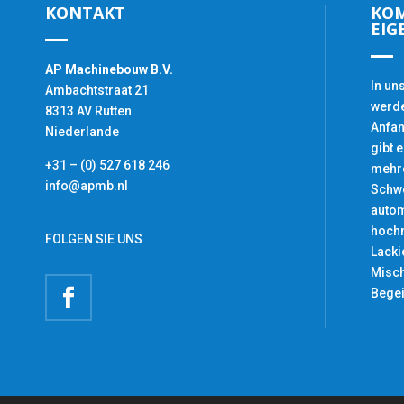
KONTAKT
KOM
EIG
AP Machinebouw B.V.
In un
Ambachtstraat 21
werd
8313 AV Rutten
Anfan
Niederlande
gibt 
+31 – (0) 527 618 246
mehre
info@apmb.nl
Schwe
autom
hoch
FOLGEN SIE UNS
Lacki
Misc
Begei