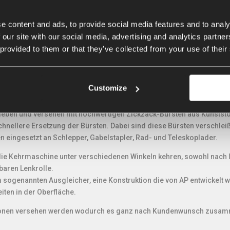
e content and ads, to provide social media features and to analy
 our site with our social media, advertising and analytics partn
 provided to them or that they’ve collected from your use of their
llen usw. wählen Sie eine AP Kehrmaschine weil es eine solide Konst
terschiedliche Anwendungen hat. Dank der einfachen aber robusten Ko
Customize
ieben und versehen mit hochwertigen Zickzack-Bürsten aus Kunstst
hnellere Ersetzung der Bürsten. Dabei sind diese Bürsten verschleißf
eingesetzt an Schlepper, Gabelstapler, Rad- und Teleskoplader.
die Kehrmaschine unter verschiedenen Winkeln kehren, sowohl nach li
lbaren Lenkrolle.
sogenannten Ausgleicher, eine Konstruktion die von AP entwickelt wo
ten in der Oberfläche.
ionen versehen werden wodurch es ganz nach Kundenwunsch zusamm