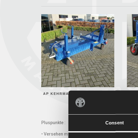
AP KEHRMASCHINEN – TYP VHT
AP 
Consent
Pluspunkte :
• Versehen mit hochwertigen Zickzack-Bürsten 