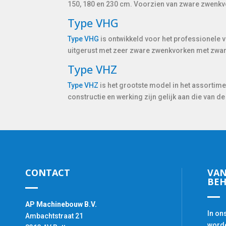
150, 180 en 230 cm. Voorzien van zware zwenkv
Type VHG
Type VHG
is ontwikkeld voor het professionele 
uitgerust met zeer zware zwenkvorken met zwar
Type VHZ
Type VHZ
is het grootste model in het assortim
constructie en werking zijn gelijk aan die van
CONTACT
VAN
BEH
AP Machinebouw B.V.
In on
Ambachtstraat 21
worde