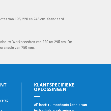
edtes van 195, 220 en 245 cm. Standaard
genbouw. Werkbreedtes van 220 tot 295 cm. De
 doorsnede van 750 mm.
ENT
KLANTSPECIFIEKE
OPLOSSINGEN
vers;
AP heeft ruimschoots kennis van
hydrauliek, elektronica en