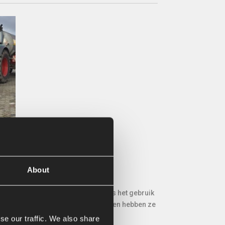
VHZ
About
et zigzagmodel van de borstels is het gebruik
stels slijtvast (geen haarverlies) en hebben ze
ker.
se our traffic. We also share