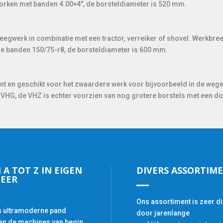
orken met banden 4.00×4″, de borsteldiameter is 520 mm.
veegwerk in combinatie met een tractor, verreiker of shovel. Werkbre
e banden 150/75-r8, de borsteldiameter is 600 mm.
ent en geschikt voor het zwaardere werk voor bijvoorbeeld in de we
 de VHG, de VHZ is echter voorzien van nog grotere borstels met een
 A TOT Z IN EIGEN
DIVERS ASSORTIM
EER
Ons assortiment is zeer di
s ultramoderne pand
door jarenlange
n de machines van begin