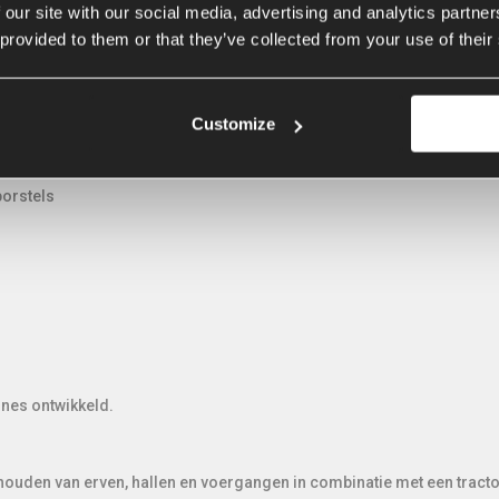
 our site with our social media, advertising and analytics partn
hine onder verschillende hoeken, zowel naar links als naar rechts, 
 provided to them or that they’ve collected from your use of their
wielen. Alle AP veegmachines worden geleverd met de zgn. evenaar. 
ond de klappen opvangt, ter bescherming van de machine.
rse opties zodat de machine volledig naar wens kan worden sameng
Customize
borstels
nes ontwikkeld.
houden van erven, hallen en voergangen in combinatie met een tracto