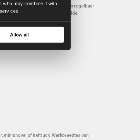
ers who may combine it with
kan vegen. De werkhoogte is traploos regelbaar
 services.
De evenaar is een door AP ontwikkelde
esteld.
Allow all
r, minishovel of heftruck. Werkbreedtes van