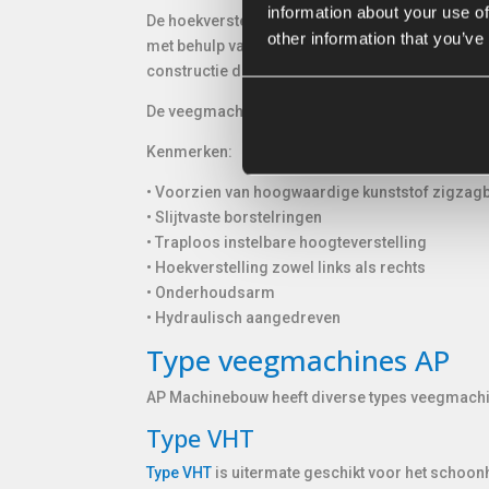
information about your use of
De hoekverstelling zorgt ervoor dat de veegmac
other information that you’ve
met behulp van de in hoogte verstelbare zwenk
constructie die bij oneffenheden in de ondergr
De veegmachine kan uitgerust worden met dive
Kenmerken:
• Voorzien van hoogwaardige kunststof zigzag
• Slijtvaste borstelringen
• Traploos instelbare hoogteverstelling
• Hoekverstelling zowel links als rechts
• Onderhoudsarm
• Hydraulisch aangedreven
Type veegmachines AP
AP Machinebouw heeft diverse types veegmachi
T
ype VHT
Type VHT
is uitermate geschikt voor het schoon