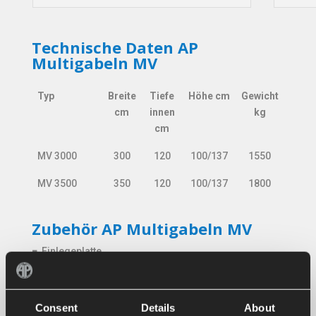
Technische Daten AP
Multigabeln MV
Typ
Breite
Tiefe
Höhe cm
Gewicht
cm
innen
kg
cm
Typ
Breite
Tiefe
Höhe cm
Gewicht
MV 3000
300
120
100/137
1550
cm
innen
kg
cm
MV 3500
350
120
100/137
1800
Zubehör AP Multigabeln MV
■ Einlegeplatte
A
P Multigabel mit Einlegeplatte, eine schwere heavy duty
Platte mit Hardox verscheißfestem Messer
Consent
Details
About