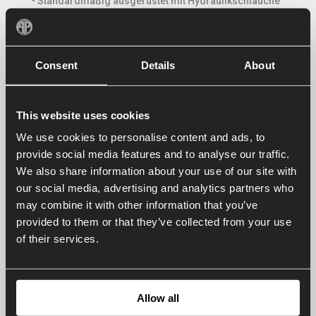
• Standardmäßig ausgerüstet mit Hydraulikschläuche
und ½” männlichen BSP-Schnellkupplungen
• Hydraulikdruck : max. 200 bar
Consent
Details
About
Zubehör
■ Sicherheitsventil
■ Alle gängigen Anbauteilen (Typ BK1800)
This website uses cookies
We use cookies to personalise content and ads, to
provide social media features and to analyse our traffic.
Contact us
We also share information about your use of our site with
our social media, advertising and analytics partners who
may combine it with other information that you’ve
Prospekte
provided to them or that they’ve collected from your use
Bilder
of their services.
AP Ballenzange
Allow all